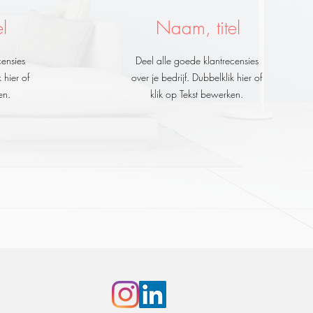
l
Naam, titel
censies
Deel alle goede klantrecensies
 hier of
over je bedrijf. Dubbelklik hier of
en.
klik op Tekst bewerken.