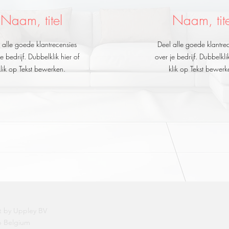
Naam, titel
Naam, tite
 alle goede klantrecensies
Deel alle goede klantre
je bedrijf. Dubbelklik hier of
over je bedrijf. Dubbelklik
klik op Tekst bewerken.
klik op Tekst bewerk
 by Uppley BV
 Belgium