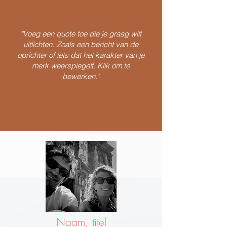
"Voeg een quote toe die je graag wilt
uitlichten. Zoals een bericht van de
oprichter of iets dat het karakter van je
merk weerspiegelt. Klik om te
bewerken."
Naam, titel